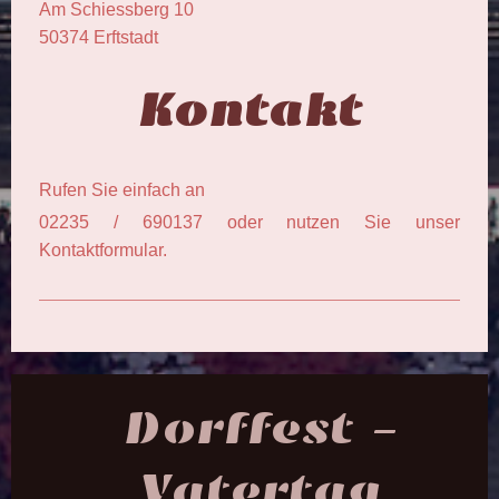
Am Schiessberg
10
50374
Erftstadt
Kontakt
Rufen Sie einfach an
02235 / 690137 oder nutzen Sie unser
Kontaktformular.
Dorffest -
Vatertag