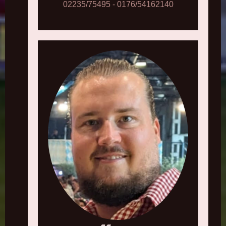
02235/75495 - 0176/54162140